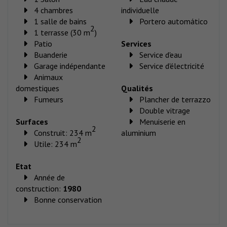
4 chambres
individuelle
1 salle de bains
Portero automático
2
1 terrasse (30 m
)
Patio
Services
Buanderie
Service d'eau
Garage indépendante
Service d'électricité
Animaux
domestiques
Qualités
Fumeurs
Plancher de terrazzo
Double vitrage
Surfaces
Menuiserie en
2
Construit: 234 m
aluminium
2
Utile: 234 m
Etat
Année de
construction:
1980
Bonne conservation