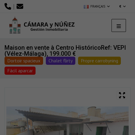
|
FRANÇAIS
€
Maison en vente à Centro Histórico
Ref: VEPI
(Vélez-Málaga), 199.000 €
Dortoir spacieux
Chalet flirty
Propre carrobyning
Fácil aparcar