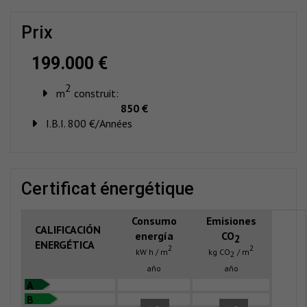
prix
199.000 €
2
m
construit:
850 €
I.B.I. 800 €/Années
certificat énergétique
Consumo
Emisiones
CALIFICACIÓN
energía
CO
2
ENERGÉTICA
2
2
kW h / m
kg CO
/ m
2
año
año
A
B