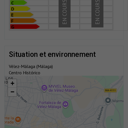
EN COURS
EN COURS
C
D
E
F
G
situation et environnement
Vélez-Málaga (Málaga)
Centro Histórico
+
−