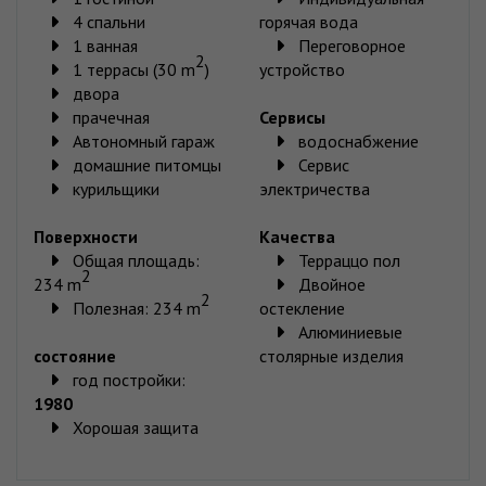
4 спальни
горячая вода
1 ванная
Переговорное
2
1 террасы (30 m
)
устройство
двора
прачечная
Сервисы
Автономный гараж
водоснабжение
домашние питомцы
Сервис
курильщики
электричества
Поверхности
Качества
Общая площадь:
Терраццо пол
2
234 m
Двойное
2
Полезная: 234 m
остекление
Алюминиевые
состояние
столярные изделия
год постройки:
1980
Хорошая защита