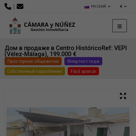
|
РУССКИЙ
€
Дом в продаже в Centro Histórico
Ref: VEPI
(Vélez-Málaga), 199.000 €
Просторное общежитие
Флирткоттедж
Собственный карробининг
Fácil aparcar