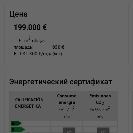
цена
199.000 €
2
m
общая
площадь:
850 €
I.B.I. 800 €/года(лет)
энергетический сертификат
Consumo
Emisiones
CALIFICACIÓN
energía
CO
2
ENERGÉTICA
2
2
kW h / m
kg CO
/ m
2
año
año
A
B