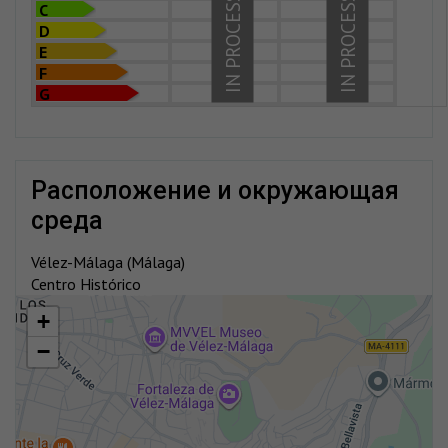
IN PROCESS
IN PROCESS
C
D
E
F
G
расположение и окружающая
среда
Vélez-Málaga (Málaga)
Centro Histórico
+
−