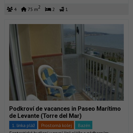
Výhled na moře
2
4
75 m
2
1
Podkroví de vacances in Paseo Marítimo
de Levante (Torre del Mar)
1. linka pláž
Prostorná kolej
Bazén
Fantastické bydlení v první linii pláže s nádherným