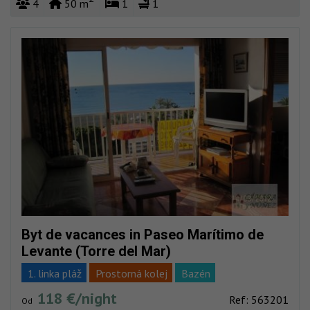
4
50 m
1
1
Byt de vacances in Paseo Marítimo de
Levante (Torre del Mar)
1. linka pláž
Prostorná kolej
Bazén
118 €/night
Pláž velmi blízko
Celková reforma
Vacaciones
Ref: 563201
Od