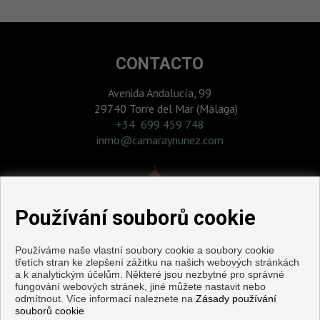
CONTACTO
Avenida Andalucía, 99
29740 Torre del Mar (Málaga)
‎+34 699 459 748
inmo@camaraynunez.com
Používání souborů cookie
Používáme naše vlastní soubory cookie a soubory cookie
třetích stran ke zlepšení zážitku na našich webových stránkách
a k analytickým účelům. Některé jsou nezbytné pro správné
fungování webových stránek, jiné můžete nastavit nebo
odmítnout. Více informací naleznete na
Zásady používání
souborů cookie