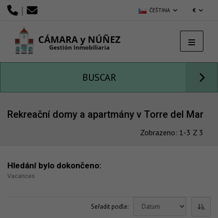
|
ČEŠTINA
€
BUSCAR
Rekreační domy a apartmány v Torre del Mar
Zobrazeno: 1-3 Z 3
Hledání bylo dokončeno:
Vacances
Seřadit podle: