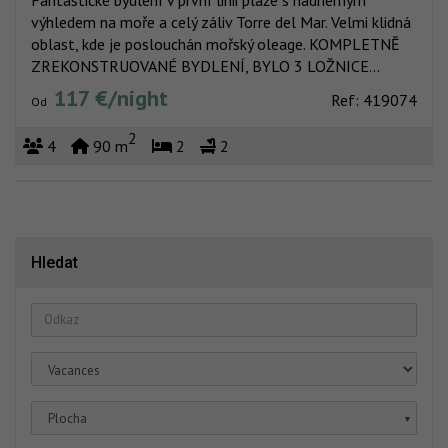
Pláž velmi blízko
Celková reforma
Soukromé urb
výhledem na moře a celý záliv Torre del Mar. Velmi klidná
Vacaciones
Výhled na moře
oblast, kde je poslouchán mořský oleage. KOMPLETNĚ
ZREKONSTRUOVANÉ BYDLENÍ, BYLO 3 LOŽNICE...
117 €/night
Ref: 419074
Od
2
4
90 m
2
2
Hledat
Plocha
▼