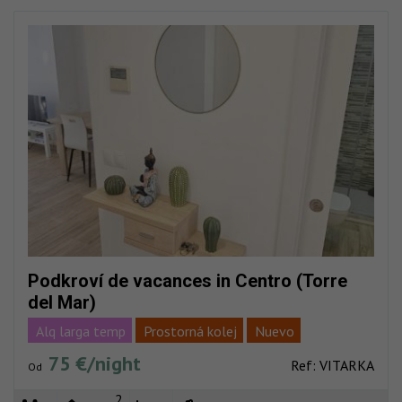
Podkroví de vacances in Centro (Torre
del Mar)
Alq larga temp
Prostorná kolej
Nuevo
75 €/night
Pláž velmi blízko
Plné centrum
Vacaciones
Ref: VITARKA
Od
Výhled na moře
2