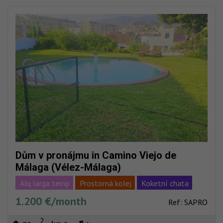
Dům v pronájmu in Camino Viejo de
Málaga (Vélez-Málaga)
Alq larga temp
Prostorná kolej
Koketní chata
1.200 €/month
Fácil aparcar
Bazén
Garážová stání
Ref: SAPRO
Soukromé urb
Oplocený
2