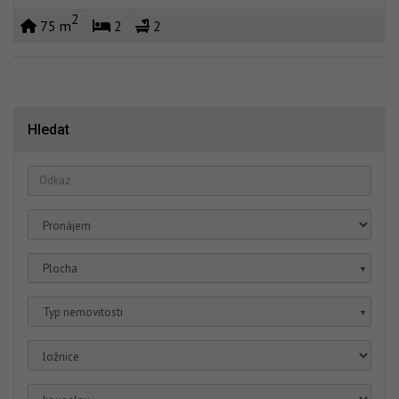
2
75 m
2
2
Hledat
Plocha
▼
Typ nemovitosti
▼