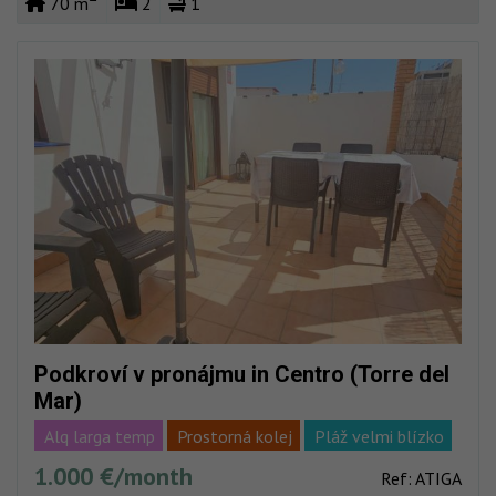
70 m
2
1
Podkroví v pronájmu in Centro (Torre del
Mar)
Alq larga temp
Prostorná kolej
Pláž velmi blízko
1.000 €/month
Plné centrum
Ref: ATIGA