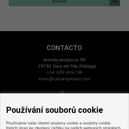
BUSCAR
CONTACTO
Avenida Andalucía, 99
29740 Torre del Mar (Málaga)
‎+34 699 459 748
inmo@camaraynunez.com
Používání souborů cookie
Používáme naše vlastní soubory cookie a soubory cookie
třetích stran ke zlepšení zážitku na našich webových stránkách