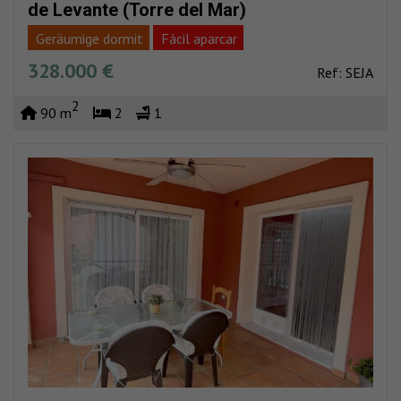
de Levante (Torre del Mar)
Geräumige dormit
Fácil aparcar
328.000 €
Strand ganz in der nähe
Gesamtreform
Ref: SEJA
2
90 m
2
1