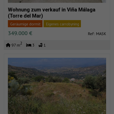
Wohnung zum verkauf in Viña Málaga
(Torre del Mar)
Geräumige dormit
Eigenes carrobyning
349.000 €
Fácil aparcar
Pool
Strand ganz in der nähe
Ref: MASK
Volles zentrum
2
97 m
3
1