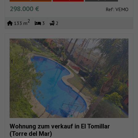
298.000 €
Volles zentrum
Ref: VEMO
2
133 m
3
2
Wohnung zum verkauf in El Tomillar
(Torre del Mar)