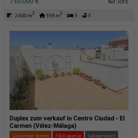
750.000 €
Ref: JOFE
Speicher
Eingezäunt
Meerblick
2
2
2.600 m
359 m
3
3
Duplex zum verkauf in Centro Ciudad - El
Carmen (Vélez-Málaga)
Geräumige dormit
Fácil aparcar
Garagenplatz