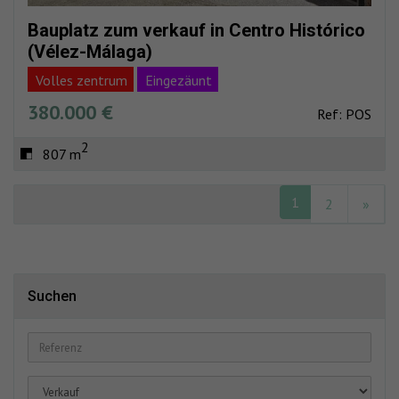
Bauplatz zum verkauf in Centro Histórico
(Vélez-Málaga)
Volles zentrum
Eingezäunt
380.000 €
Ref: POS
2
807 m
1
2
»
Suchen