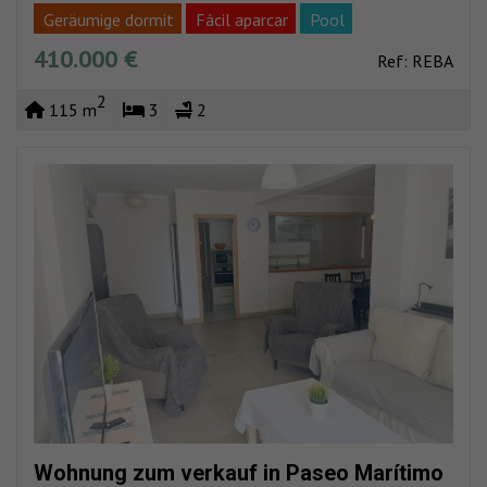
Geräumige dormit
Fácil aparcar
Pool
410.000 €
Aussichtspunkt-pool
Strand ganz in der nähe
Ref: REBA
Garagenplatz
Speicher
Private urb
2
115 m
3
2
Wohnung zum verkauf in Paseo Marítimo