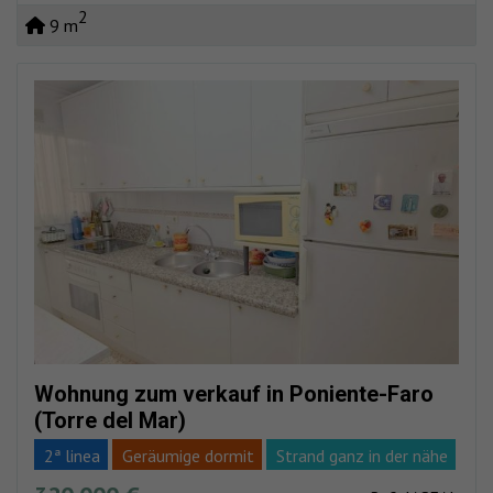
2
9 m
Wohnung zum verkauf in Poniente-Faro
(Torre del Mar)
2ª linea
Geräumige dormit
Strand ganz in der nähe
Volles zentrum
Private urb
Meerblick