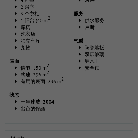
2 浴室
3 个衣柜
服务
2
1 阳台 (40 m
)
供水服务
库房
卢斯
洗衣店
独立车库
气质
宠物
陶瓷地板
双层玻璃
表面
铝木工
2
情节: 150 m
安全锁
2
构建: 296 m
2
有用的表面: 296 m
状态
一年建成:
2004
出色的保護