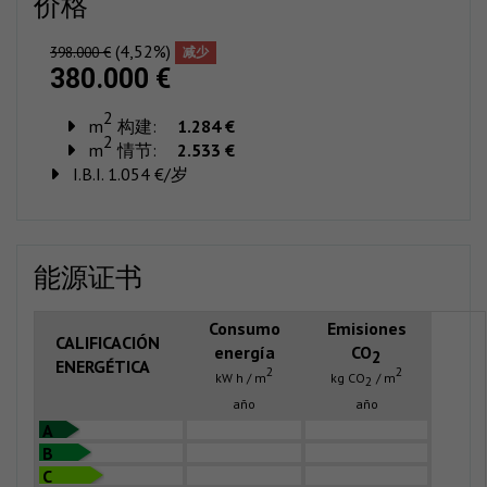
价格
(4,52%)
398.000 €
减少
380.000 €
2
m
构建:
1.284 €
2
m
情节:
2.533 €
I.B.I. 1.054 €/岁
能源证书
Consumo
Emisiones
CALIFICACIÓN
energía
CO
2
ENERGÉTICA
2
2
kW h / m
kg CO
/ m
2
año
año
A
B
C