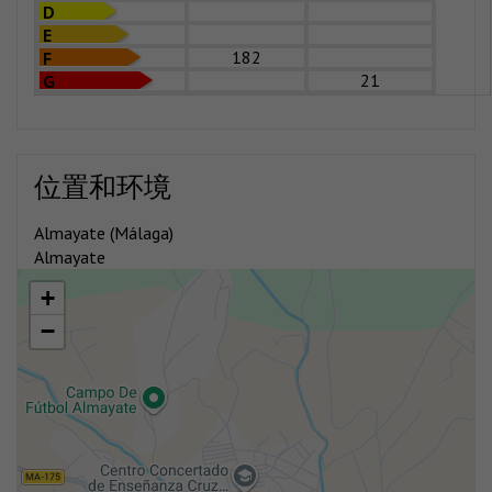
D
E
182
F
21
G
位置和环境
Almayate (Málaga)
Almayate
+
−