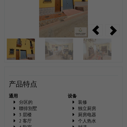
产品特点
通用
设备
分区的
装修
聯排別墅
独立厨房
3 层楼
厨房电器
2 客厅
个人热水
4 卧室
对讲