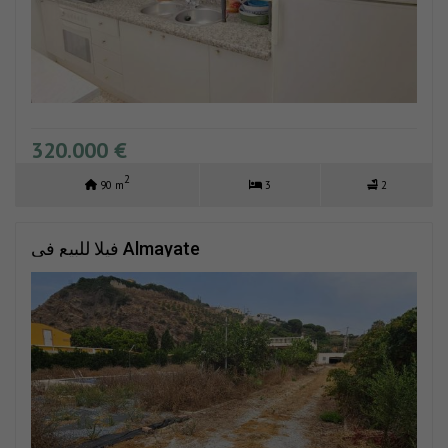
320.000 €
2
90 m
3
2
فيلا للبيع في Almayate