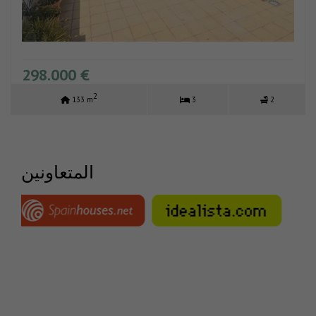
298.000 €
2
133 m
3
2
المتعاونين