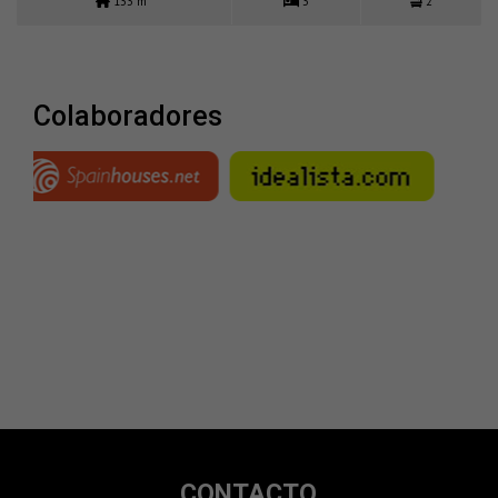
133 m
3
2
colaboradores
CONTACTO