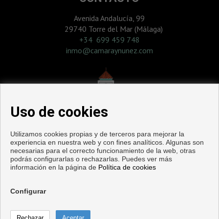
Avenida Andalucía, 99
29740 Torre del Mar (Málaga)
‎+34 699 459 748
inmo@camaraynunez.com
Uso de cookies
Utilizamos cookies propias y de terceros para mejorar la
experiencia en nuestra web y con fines analíticos. Algunas son
necesarias para el correcto funcionamiento de la web, otras
podrás configurarlas o rechazarlas. Puedes ver más
información en la página de
Política de cookies
Pisos y casas en venta en Torre del Mar
Configurar
Copyright © 2026. Todos los derechos reservados.
Aviso legal
|
Política de privacidad
|
Política de Cookies