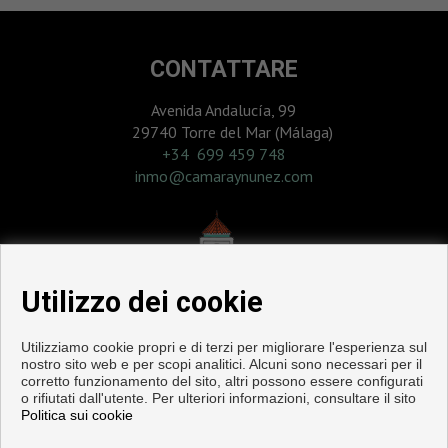
CONTATTARE
Avenida Andalucía, 99
29740 Torre del Mar (Málaga)
‎+34 699 459 748
inmo@camaraynunez.com
Utilizzo dei cookie
Utilizziamo cookie propri e di terzi per migliorare l'esperienza sul
nostro sito web e per scopi analitici. Alcuni sono necessari per il
corretto funzionamento del sito, altri possono essere configurati
o rifiutati dall'utente. Per ulteriori informazioni, consultare il sito
Politica sui cookie
Pisi e case in vendita a Torre del Mar