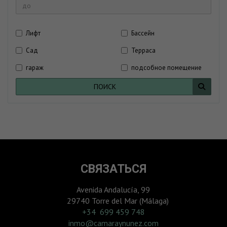
Лифт
Бассейн
Сад
Терраса
гараж
подсобное помещение
ПОИСК
СВЯЗАТЬСЯ
Avenida Andalucía, 99
29740 Torre del Mar (Málaga)
‎+34 699 459 748
inmo@camaraynunez.com