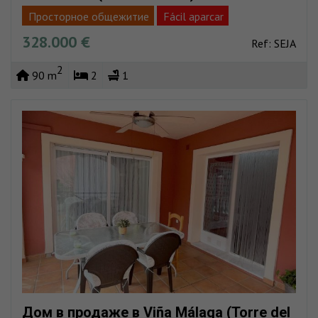
Просторное общежитие
Fácil aparcar
328.000 €
Пляж очень близко
Полная реформа
Ref: SEJA
2
90 m
2
1
Дом в продаже в Viña Málaga (Torre del