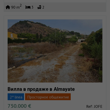
Вид на море
2
90 m
3
2
Вилла в продаже в Almayate
2ª linea
Просторное общежитие
750.000 €
Собственный карробининг
Fácil aparcar
Бассейн
Ref: JOFE