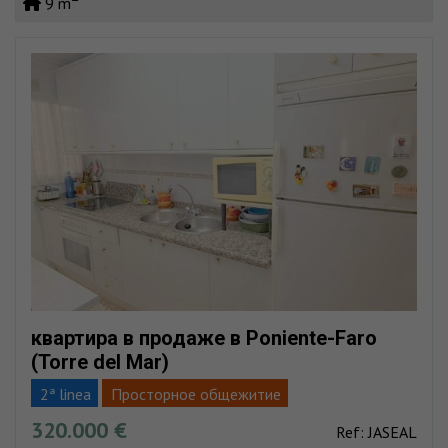
9 m
квартира в продаже в Poniente-Faro
(Torre del Mar)
2ª linea
Просторное общежитие
320.000 €
Пляж очень близко
Полный центр
Рядовой урб
Ref: JASEAL