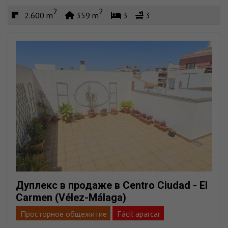
Пляж очень близко
Хранения
Огороженный
2
2
2.600 m
359 m
3
3
Вид на море
Дуплекс в продаже в Centro Ciudad - El
Carmen (Vélez-Málaga)
Просторное общежитие
Fácil aparcar