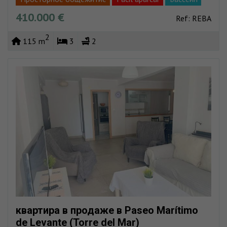
410.000 €
Пул точек зрения
Пляж очень близко
Ref: REBA
Пространство гаража
Хранения
Рядовой урб
2
115 m
3
2
квартира в продаже в Paseo Marítimo
de Levante (Torre del Mar)