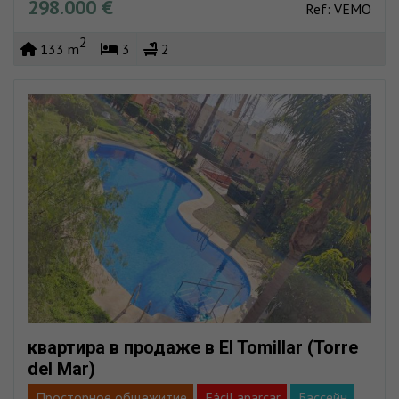
298.000 €
Пространство гаража
Полный центр
Ref: VEMO
2
133 m
3
2
квартира в продаже в El Tomillar (Torre
del Mar)
Просторное общежитие
Fácil aparcar
Бассейн