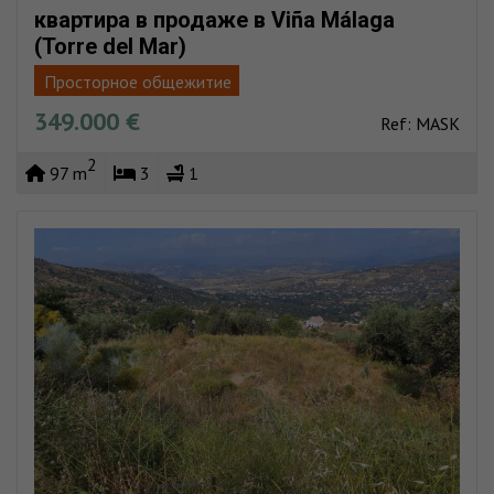
квартира в продаже в Viña Málaga
(Torre del Mar)
Просторное общежитие
349.000 €
Собственный карробининг
Fácil aparcar
Бассейн
Ref: MASK
Пляж очень близко
Полный центр
2
97 m
3
1