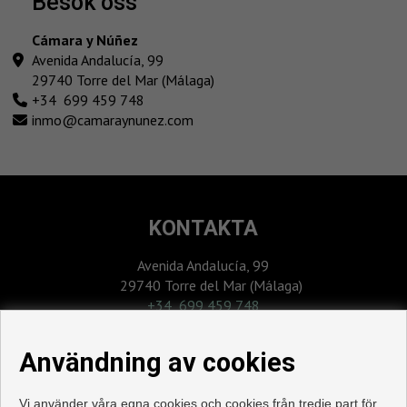
besök oss
Cámara y Núñez
Avenida Andalucía, 99
29740 Torre del Mar (Málaga)
+34 699 459 748
inmo@camaraynunez.com
KONTAKTA
Avenida Andalucía, 99
29740 Torre del Mar (Málaga)
‎+34 699 459 748
inmo@camaraynunez.com
Användning av cookies
Vi använder våra egna cookies och cookies från tredje part för