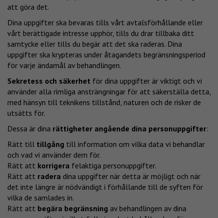
att göra det.
Dina uppgifter ska bevaras tills vårt avtalsförhållande eller
vårt berättigade intresse upphör, tills du drar tillbaka ditt
samtycke eller tills du begär att det ska raderas. Dina
uppgifter ska krypteras under åtagandets begränsningsperiod
för varje ändamål av behandlingen.
Sekretess och säkerhet
för dina uppgifter är viktigt och vi
använder alla rimliga ansträngningar för att säkerställa detta,
med hänsyn till teknikens tillstånd, naturen och de risker de
utsätts för.
Dessa är dina
rättigheter angående dina personuppgifter
:
Rätt till
tillgång
till information om vilka data vi behandlar
och vad vi använder dem för.
Rätt att
korrigera
felaktiga personuppgifter.
Rätt att
radera
dina uppgifter när detta är möjligt och när
det inte längre är nödvändigt i förhållande till de syften för
vilka de samlades in.
Rätt att
begära begränsning
av behandlingen av dina