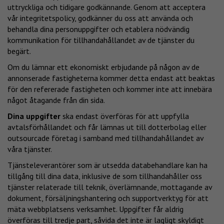
uttryckliga och tidigare godkännande. Genom att acceptera
vår integritetspolicy, godkänner du oss att använda och
behandla dina personuppgifter och etablera nödvändig
kommunikation för tillhandahållandet av de tjänster du
begärt.
Om du lämnar ett ekonomiskt erbjudande på någon av de
annonserade fastigheterna kommer detta endast att beaktas
för den refererade fastigheten och kommer inte att innebära
något åtagande från din sida.
Dina uppgifter
ska endast överföras för att uppfylla
avtalsförhållandet och får lämnas ut till dotterbolag eller
outsourcade företag i samband med tillhandahållandet av
våra tjänster.
Tjänsteleverantörer som är utsedda databehandlare kan ha
tillgång till dina data, inklusive de som tillhandahåller oss
tjänster relaterade till teknik, överlämnande, mottagande av
dokument, försäljningshantering och supportverktyg för att
mäta webbplatsens verksamhet. Uppgifter får aldrig
överföras till tredje part, såvida det inte är lagligt skyldigt