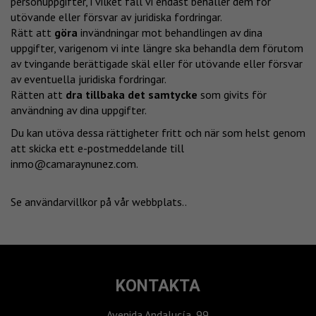
personuppgifter, i vilket fall vi endast behåller dem för
utövande eller försvar av juridiska fordringar.
Rätt att
göra
invändningar mot behandlingen av dina
uppgifter, varigenom vi inte längre ska behandla dem förutom
av tvingande berättigade skäl eller för utövande eller försvar
av eventuella juridiska fordringar.
Rätten att
dra tillbaka det samtycke
som givits för
användning av dina uppgifter.
Du kan utöva dessa rättigheter fritt och när som helst genom
att skicka ett e-postmeddelande till
inmo@camaraynunez.com
.
Se användarvillkor på vår webbplats.
.
KONTAKTA
Avenida Andalucía, 99