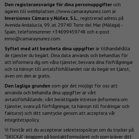
Den registeransvarige för dina personuppgifter
och
ägaren till webbplatsen
//www.camaraynunez.com
är
Inversiones Cámara y Núñez, S.L.
, registrerad adress på
Avenida Andalucía, 99, at 29740 Torre del Mar (Málaga) -
Spain, telefonnummer +34699459748 och e-post
inmo@camaraynunez.com
.
Syftet med att bearbeta dina uppgifter
är tillhandahålla
de tjänster du begärt. Dina data används och behandlas för
att informera dig om våra tjänster, besvara dina förfrågningar
och ta hänsyn till avtalsförhållandet när du begär en tjänst,
även om den är gratis.
Den lagliga grunden
som gör det möjligt för oss att
använda och behandla dina uppgifter är vårt
avtalsförhållande, vårt berättigade intresse (informera om
tjänster, svara på förfrågningar, ta hänsyn till fordringar och
fakturor) och ditt samtycke genom att acceptera vår
integritetspolicy.
Vi förstår att du accepterar sekretesspolicyn om du trycker på
"SKICKA" -knappen på kontaktformuläret och som kräver ditt