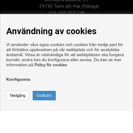
29740 Torre del Mar (Málaga)
‎+34 699 459 748
inmo@camaraynunez.com
Användning av cookies
Vi använder våra egna cookies och cookies från tredje part för
att förbättra upplevelsen på vår webbplats och för analytiska
ändamål. Vissa är nödvändiga för att webbplatsen ska fungera
korrekt, andra kan du konfigurera eller avvisa. Du kan se mer
information på
Policy för cookies
Konfigurera
Våningen och hus till salu i Torre del Mar
Copyright © 2026. Med alla rättigheter förbehållna.
Juridisk information
|
Personuppgiftspolicy
|
Cookies policy
Utvecklad av
Inmoenter