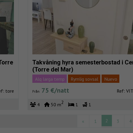
Torre
Takvåning hyra semesterbostad i Ce
(Torre del Mar)
Alq larga temp
Rymlig sovsal
Nuevo
Stranden mycket nära
Fullständigt centrera
75 €/natt
f: tore
Ref: VI
Från
Vacaciones
Havsutsikt
2
4
50 m
1
1
2
«
1
3
4