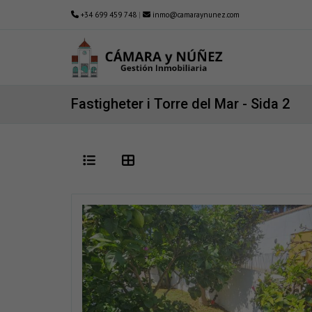
+34 699 459 748
|
inmo@camaraynunez.com
Fastigheter i Torre del Mar - Sida 2