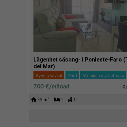
Lägenhet säsong- i Poniente-Faro (
del Mar)
Rymlig sovsal
Pool
Stranden mycket nära
Privat urb
Vacaciones
Havsutsikt
700 €/månad
Re
2
55 m
1
1