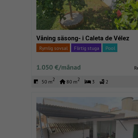
Våning säsong- i Caleta de Vélez
Rymlig sovsal
Flirtig stuga
Pool
Viewpoint pool
Privat urb
Havsutsikt
1.050 €/månad
R
2
2
50 m
80 m
3
2