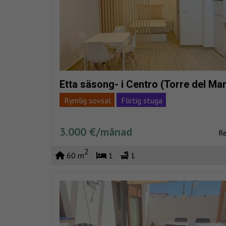
Etta säsong- i Centro (Torre del Mar
Rymlig sovsal
Flirtig stuga
Stranden mycket nära
Fullständigt centrera
3.000 €/månad
R
Total reform
Vacaciones
2
60 m
1
1