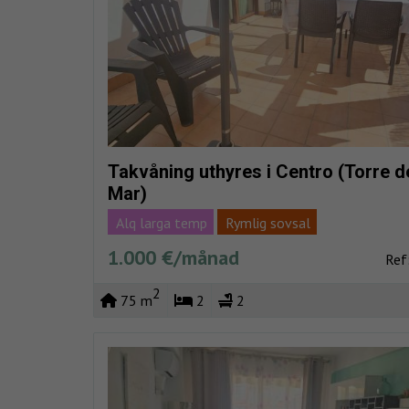
Takvåning uthyres i Centro (Torre d
Mar)
Alq larga temp
Rymlig sovsal
Stranden mycket nära
Fullständigt centrera
1.000 €/månad
Ref
2
75 m
2
2