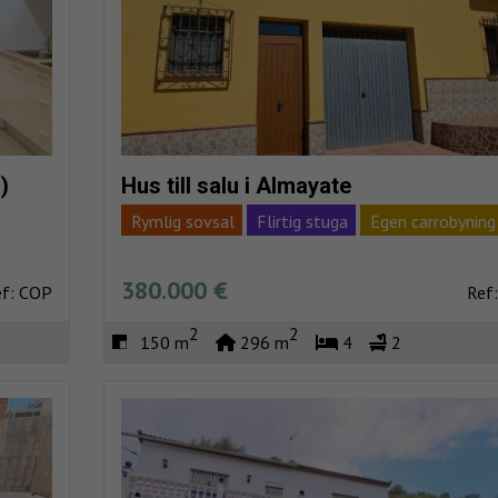
)
Hus till salu i Almayate
Rymlig sovsal
Flirtig stuga
Egen carrobyning
Con licencia
Lagring
Havsutsikt
380.000 €
ef: COP
Ref
2
2
150 m
296 m
4
2