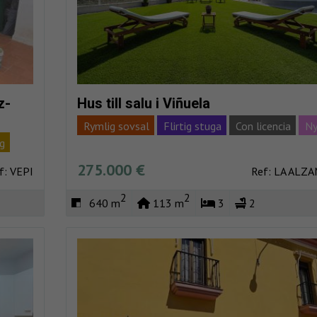
z-
Hus till salu i Viñuela
Rymlig sovsal
Flirtig stuga
Con licencia
N
g
Nuevo
Obra nueva
Lagring
Inhägnade
275.000 €
f: VEPI
Ref: LA ALZ
2
2
640 m
113 m
3
2