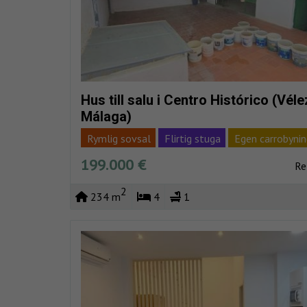
Hus till salu i Centro Histórico (Véle
Málaga)
Rymlig sovsal
Flirtig stuga
Egen carrobynin
Fácil aparcar
199.000 €
Re
2
234 m
4
1