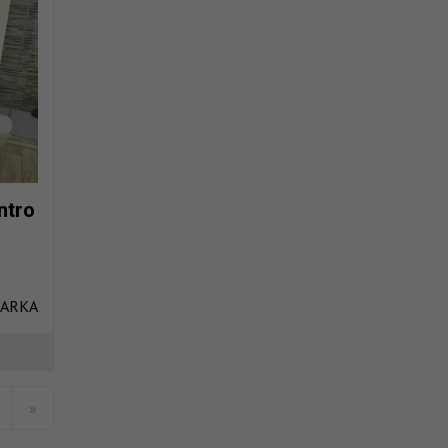
ntro
TARKA
»