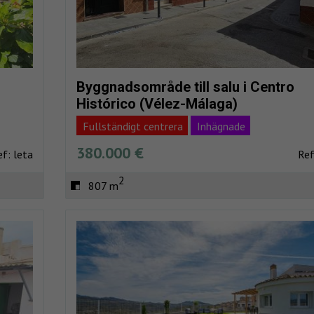
Byggnadsområde till salu i Centro
Histórico (Vélez-Málaga)
Fullständigt centrera
Inhägnade
380.000 €
ef: leta
Ref
2
807 m