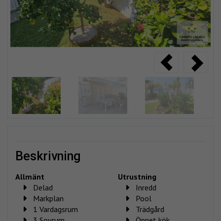
beskrivning
Allmänt
Utrustning
Delad
Inredd
Markplan
Pool
1 Vardagsrum
Trädgård
3 Sovrum
Öppet kök