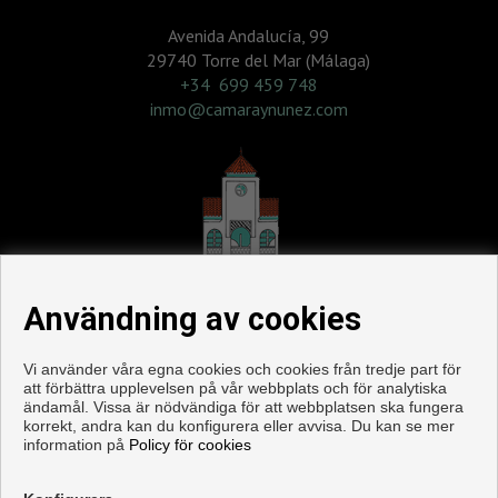
Avenida Andalucía, 99
29740 Torre del Mar (Málaga)
‎+34 699 459 748
inmo@camaraynunez.com
Användning av cookies
Vi använder våra egna cookies och cookies från tredje part för
att förbättra upplevelsen på vår webbplats och för analytiska
Våningen och hus till salu i Torre del Mar
ändamål. Vissa är nödvändiga för att webbplatsen ska fungera
korrekt, andra kan du konfigurera eller avvisa. Du kan se mer
information på
Policy för cookies
Copyright © 2026. Med alla rättigheter förbehållna.
Juridisk information
|
Personuppgiftspolicy
|
Cookies policy