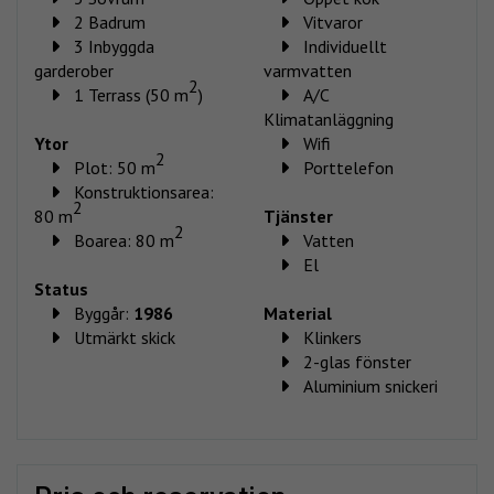
2 Badrum
Vitvaror
3 Inbyggda
Individuellt
garderober
varmvatten
2
1 Terrass (50 m
)
A/C
Klimatanläggning
Ytor
Wifi
2
Plot: 50 m
Porttelefon
Konstruktionsarea:
2
80 m
Tjänster
2
Boarea: 80 m
Vatten
El
Status
Byggår:
1986
Material
Utmärkt skick
Klinkers
2-glas fönster
Aluminium snickeri