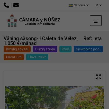
|
SVENSKA
€
Våning säsong- i Caleta de Vélez,
Ref: leta
1.050 €/månad
Rymlig sovsal
Flirtig stuga
Pool
Viewpoint pool
Privat urb
Havsutsikt