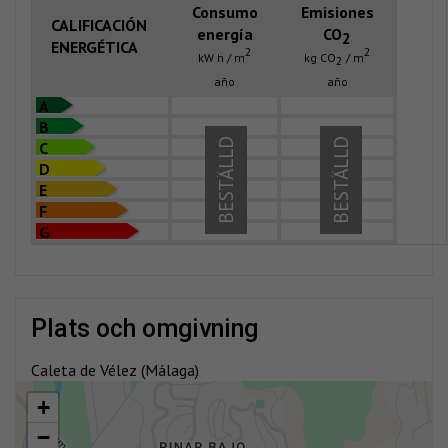
Consumo
Emisiones
CALIFICACIÓN
energía
CO
2
ENERGÉTICA
2
2
kW h / m
kg CO
/ m
2
año
año
A
B
BESTÄLLD
BESTÄLLD
C
D
E
F
G
plats och omgivning
Caleta de Vélez (Málaga)
+
−